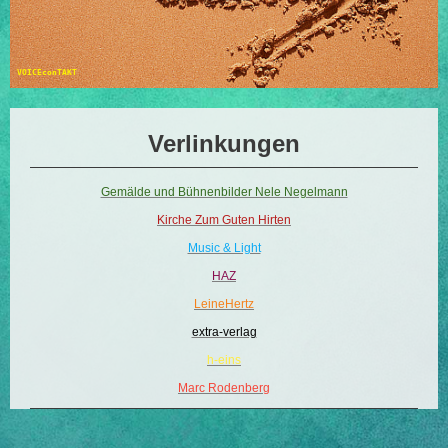
VOICEconTAKT
Verlinkungen
Gemälde und Bühnenbilder Nele Negelmann
Kirche Zum Guten Hirten
Music & Light
HAZ
LeineHertz
extra-verlag
h-eins
Marc Rodenberg